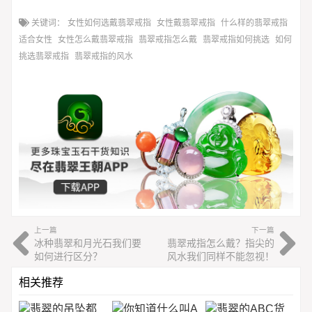
关键词：
女性如何选戴翡翠戒指
女性戴翡翠戒指
什么样的翡翠戒指
适合女性
女性怎么戴翡翠戒指
翡翠戒指怎么戴
翡翠戒指如何挑选
如何
挑选翡翠戒指
翡翠戒指的风水
上一篇
下一篇
冰种翡翠和月光石我们要
翡翠戒指怎么戴？指尖的
如何进行区分？
风水我们同样不能忽视！
相关推荐