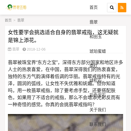
首页
首页
>
翡翠
翡翠
女性要学会挑选适合自身的翡翠戒指，这无疑就
和田玉
是锦上添花。
翡翠
2018-12-06
琥珀蜜蜡
翡翠被珠宝界“东方之宝”，深得东方部分国家和地区许多
南红
人士的热衷喜爱，在中国，翡翠深得我们的热衷喜爱，
独特的东方气韵演绎着低调的华丽。翡翠戒指特有的光
绿松石
泽，圆润的弧线，让女性不失优雅和妩媚。但你知道
吗，用一枚翡翠戒指，除了要考虑手型，还要搭配肤
彩色宝石
色，如果用了不适合的戒指，那么不会增添光彩反而有
一种奇怪的感觉。你真的会挑翡翠戒指吗？
关于我们
联系我们