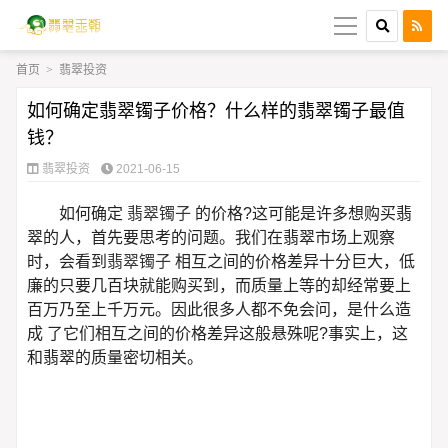
导
航
首页
>
翡翠投资
首页
如何确定翡翠镯子价格？什么样的翡翠镯子最值
翡翠
钱？
翡翠投资
2021-06-15
和田玉
如何确定
翡翠镯子
的价格?这可能是许多想购买翡
琥珀蜜蜡
翠的人，首先要思考的问题。我们在翡翠市场上观察
时，会看到
翡翠镯子
相互之间的价格差异十分巨大，低
南红
廉的只要几百块就能购买到，而质量上等的却经常要上
百万乃至上千万元。因此很多人都不免会问，是什么造
绿松石
成 了它们相互之间的价格差异这般悬殊呢?事实上，这
和翡翠的质量密切相关。
彩色宝石
关于我们