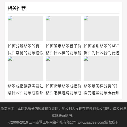
相关推荐
如何分辨翡翠的真
如何确定翡翠镯子价
如何鉴别翡翠的ABC
假？常见的翡翠造假
格？什么样的翡翠镯
货？为什么我们要选
方法有哪些？
子最值钱？
择A货翡翠？
翡翠戒指镶嵌需要注
如何衡量翡翠戒指价
翡翠是怎样分类的？
意什么？翡翠戒指都
格？怎样选购翡翠戒
看完这些翡翠玉石知
有哪些形状？
指？
识就知道了！
免责声明：本网站部分内容转摘互联网，如权利人发现存在侵犯版权问题，请及时与
本站联系删除。
©2008-2019 云南翡翠王朝网络科技有限公司(www.jaadee.com)版权所有