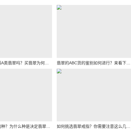
你知道什么叫A类翡翠吗？买翡翠为何要尽量选择A类？
翡翠的ABC货的鉴别如何进行？来看下面四种方法！
什么是翡翠的种？为什么种是决定翡翠品质的关键？
如何挑选翡翠戒指？你需要注意这么几个方面！