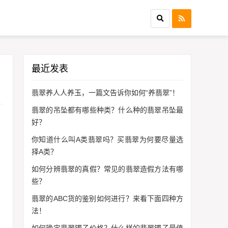
最近发表
翡翠养人人养玉，一篇文告诉你如何“养翡翠”！
翡翠的吊坠都有哪些种类？什么种的翡翠吊坠最
好？
你知道什么叫A类翡翠吗？买翡翠为何要尽量选
择A类？
如何分辨翡翠的真假？常见的翡翠造假方法有哪
些？
翡翠的ABC货的鉴别如何进行？来看下面四种方
法！