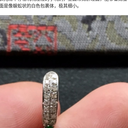
面是像蜈蚣状的白色包裹体，极其细小。