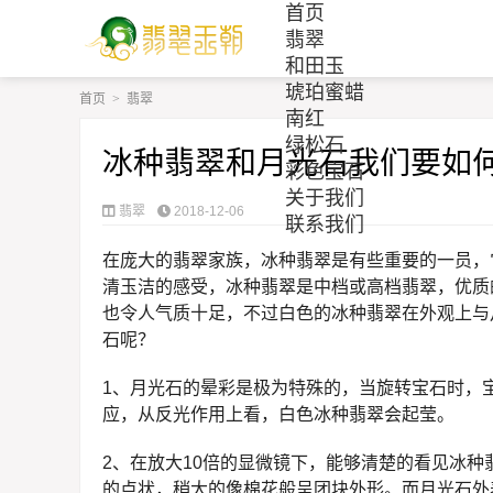
首页
翡翠
和田玉
琥珀蜜蜡
首页
>
翡翠
南红
绿松石
冰种翡翠和月光石我们要如
彩色宝石
关于我们
翡翠
2018-12-06
联系我们
在庞大的翡翠家族，冰种翡翠是有些重要的一员，
清玉洁的感受，冰种翡翠是中档或高档翡翠，优质
也令人气质十足，不过白色的冰种翡翠在外观上与
石呢？
1、月光石的晕彩是极为特殊的，当旋转宝石时，
应，从反光作用上看，白色冰种翡翠会起莹。
2、在放大10倍的显微镜下，能够清楚的看见冰
的点状，稍大的像棉花般呈团块外形。而月光石外