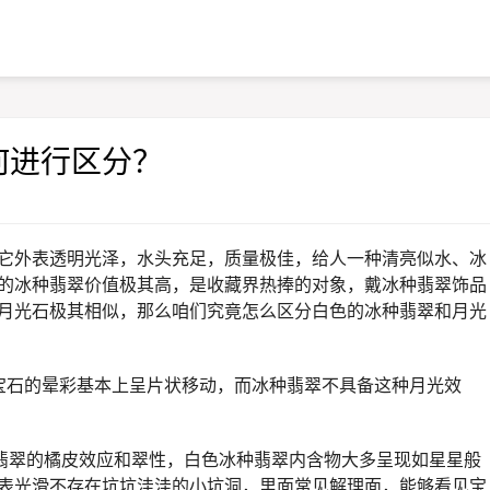
何进行区分？
它外表透明光泽，水头充足，质量极佳，给人一种清亮似水、冰
的冰种翡翠价值极其高，是收藏界热捧的对象，戴冰种翡翠饰品
月光石极其相似，那么咱们究竟怎么区分白色的冰种翡翠和月光
宝石的晕彩基本上呈片状移动，而冰种翡翠不具备这种月光效
种翡翠的橘皮效应和翠性，白色冰种翡翠内含物大多呈现如星星般
表光滑不存在坑坑洼洼的小坑洞，里面常见解理面，能够看见宝