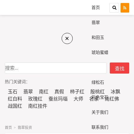
首页
翡翠
×
和田玉
琥珀蜜蜡
南红
热门关键词：
绿松石
玉石
翡翠
南红
真假
柿子红
殷桃红
冰飘
彩色宝石
红白料
玫瑰红
蚕丝玛瑙
大师
名家
南红佛
战国红
南红挂件
关于我们
联系我们
首页
>
翡翠投资